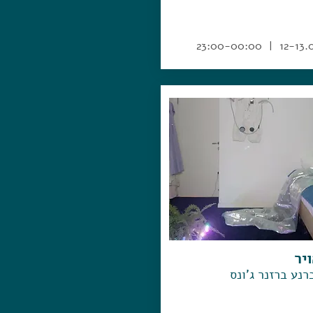
12-13.04 | 23:00-
יר
רנע ברזנר ג'ונס