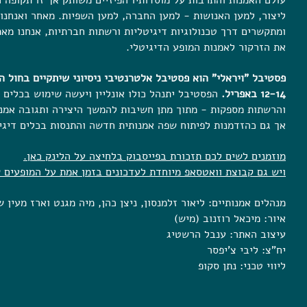
עולם האמנות והתרבות על מוסדותיו הפיזיים משותק אך זו תקופה 
ליצור, למען האנושות - למען החברה, למען השפיות. מאחר ואנחנו
ומתקשרים דרך טכנולוגיות דיגיטליות ורשתות חברתיות, אנחנו מאמ
את הזרקור לאמנות המופע הדיגיטלי.
פסטיבל "ויראלי" הוא פסטיבל אלטרנטיבי ניסיוני שיתקיים בחול ה
12-14 באפריל.
הפסטיבל יתנהל כולו אונליין ויעשה שימוש בכלים 
והרשתות מספקות - מתוך מתן חשיבות להמשך היצירה ותגובה אמנו
אך גם כהזדמנות לפיתוח שפה אמנותית חדשה והתנסות בכלים דיג
מוזמנים לשים לכם תזכורת בפייסבוק בלחיצה על הלינק כאן.
ויש גם קבוצת וואטסאפ מיוחדת לעדכונים בזמן אמת על המופעים 
מנהלים אמנותיים: ליאור זלמנסון, ניצן כהן, מיה מגנט וארז מעין ש
איור: מיכאל רוזנוב (מיש)
עיצוב האתר: ענבל הרשטיג
יח"צ: ליבי צ'יפסר
ליווי טכני: נתן סקופ